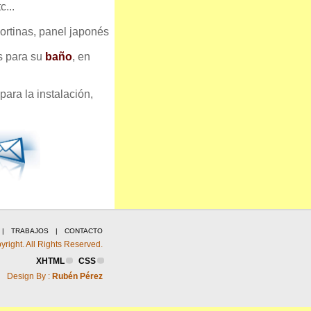
c...
rtinas, panel japonés
s para su
baño
, en
para la instalación,
|
TRABAJOS
|
CONTACTO
right. All Rights Reserved.
XHTML
CSS
Design By :
Rubén Pérez